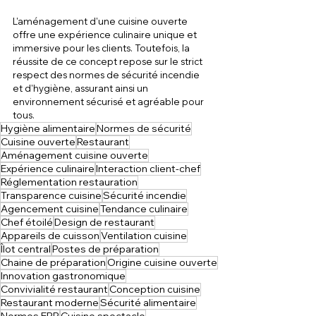
L'aménagement d'une cuisine ouverte 
offre une expérience culinaire unique et 
immersive pour les clients. Toutefois, la 
réussite de ce concept repose sur le strict 
respect des normes de sécurité incendie 
et d'hygiène, assurant ainsi un 
environnement sécurisé et agréable pour 
tous.
Hygiène alimentaire
Normes de sécurité
Cuisine ouverte
Restaurant
Aménagement cuisine ouverte
Expérience culinaire
Interaction client-chef
Réglementation restauration
Transparence cuisine
Sécurité incendie
Agencement cuisine
Tendance culinaire
Chef étoilé
Design de restaurant
Appareils de cuisson
Ventilation cuisine
Îlot central
Postes de préparation
Chaine de préparation
Origine cuisine ouverte
Innovation gastronomique
Convivialité restaurant
Conception cuisine
Restaurant moderne
Sécurité alimentaire
Normes ERP
Cuisine spectacle