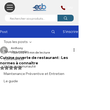
SAV
S'inscrire
Post
Tous les posts
Anthony
Tous les posts
11 juin 2024
3 min de lecture
Cuisine ouverte de restaurant : Les
Commencer
normes à connaître
Votre communauté
Noté NaN étoiles sur 5.
Maintenance Préventive et Entretien
Le guide