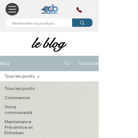
SAV
le blog
le blog
S'inscrire
Blog
Tous les posts
Tous les posts
Commencer
Votre
communauté
Maintenance
Préventive et
Entretien