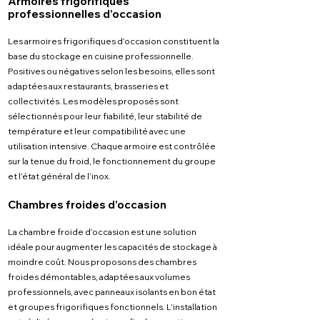
Armoires frigorifiques
professionnelles d’occasion
Les armoires frigorifiques d’occasion constituent la
base du stockage en cuisine professionnelle.
Positives ou négatives selon les besoins, elles sont
adaptées aux restaurants, brasseries et
collectivités. Les modèles proposés sont
sélectionnés pour leur fiabilité, leur stabilité de
température et leur compatibilité avec une
utilisation intensive. Chaque armoire est contrôlée
sur la tenue du froid, le fonctionnement du groupe
et l’état général de l’inox.
Chambres froides d’occasion
La chambre froide d’occasion est une solution
idéale pour augmenter les capacités de stockage à
moindre coût. Nous proposons des chambres
froides démontables, adaptées aux volumes
professionnels, avec panneaux isolants en bon état
et groupes frigorifiques fonctionnels. L’installation