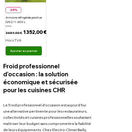
-65%
Armoire réfrigérée positive
GN 2/1 - 600 L
Prix original
Prix promotionnel
1 352,00 €
3 684,00 €
Hors TVA
Ajouter au panier
Froid professionnel
d’occasion : la solution
économique et sécurisée
pour les cuisines CHR
Le froid professionnel d’occasion est aujourd’hui
une alternative pertinente pour les restaurateurs,
collectivités et cuisines professionnelles souhaitant
maîtriser leur budget sans compromettre la fiabilité
de leurs équipements. Chez Electro-Climat Bailly,