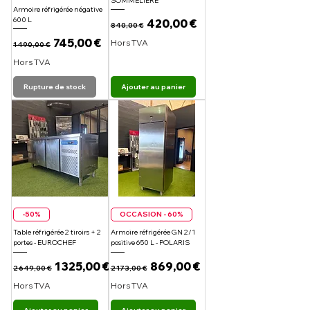
SOMMELIERE
Armoire réfrigérée négative
600 L
Prix original
Prix promotionnel
420,00 €
840,00 €
Prix original
Prix promotionnel
745,00 €
Hors TVA
1 490,00 €
Hors TVA
Rupture de stock
Ajouter au panier
-50%
OCCASION - 60%
Table réfrigérée 2 tiroirs + 2
Armoire réfrigérée GN 2/1
portes - EUROCHEF
positive 650 L - POLARIS
Prix original
Prix promotionnel
Prix original
Prix promotionnel
1 325,00 €
869,00 €
2 649,00 €
2 173,00 €
Hors TVA
Hors TVA