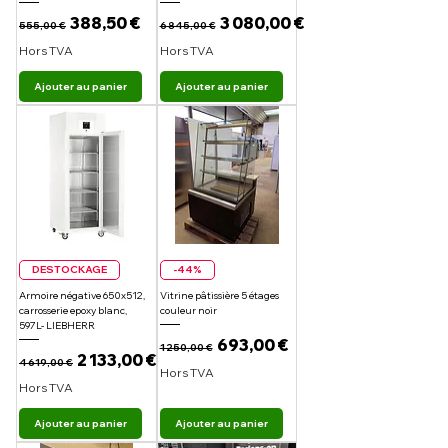
Prix original
Prix promotionnel
Prix original
Prix promotionnel
388,50 €
3 080,00 €
555,00 €
6 845,00 €
Hors TVA
Hors TVA
Ajouter au panier
Ajouter au panier
DESTOCKAGE
-44%
Armoire négative 650x512,
Vitrine pâtissière 5 étages
carrosserie epoxy blanc,
couleur noir
597L- LIEBHERR
Prix original
Prix promotionnel
693,00 €
1 250,00 €
Prix original
Prix promotionnel
2 133,00 €
4 619,00 €
Hors TVA
Hors TVA
Ajouter au panier
Ajouter au panier