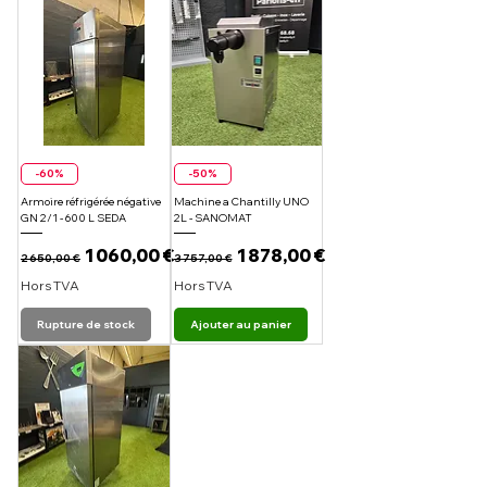
-60%
-50%
Armoire réfrigérée négative
Machine a Chantilly UNO
GN 2/1 - 600 L SEDA
2L - SANOMAT
Prix original
Prix promotionnel
Prix original
Prix promotionnel
1 060,00 €
1 878,00 €
2 650,00 €
3 757,00 €
Hors TVA
Hors TVA
Rupture de stock
Ajouter au panier