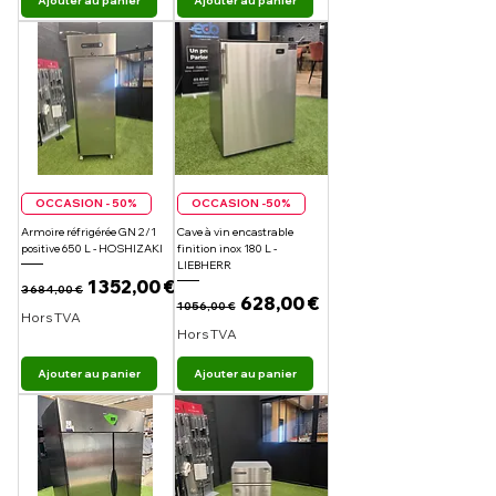
Ajouter au panier
Ajouter au panier
OCCASION - 50%
OCCASION -50%
Armoire réfrigérée GN 2/1
Cave à vin encastrable
positive 650 L - HOSHIZAKI
finition inox 180 L -
LIEBHERR
Prix original
Prix promotionnel
1 352,00 €
3 684,00 €
Prix original
Prix promotionnel
628,00 €
1 056,00 €
Hors TVA
Hors TVA
Ajouter au panier
Ajouter au panier