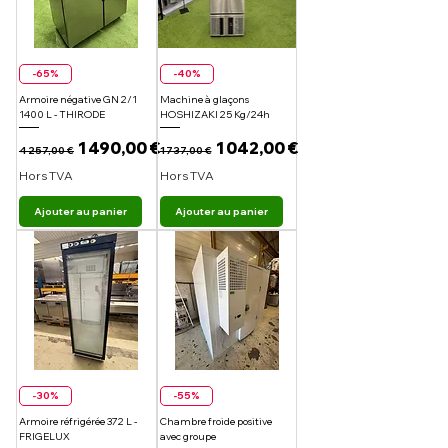
-65%
-40%
Armoire négative GN 2/1
Machine à glaçons
1400 L - THIRODE
HOSHIZAKI 25 Kg/24h
Prix original
Prix promotionnel
Prix original
Prix promotionnel
1 490,00 €
1 042,00 €
4 257,00 €
1 737,00 €
Hors TVA
Hors TVA
Ajouter au panier
Ajouter au panier
-30%
-55%
Armoire réfrigérée 372 L -
Chambre froide positive
FRIGELUX
avec groupe