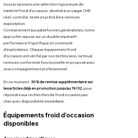
nous proposons une sélection rigoureuse de
matériel froid d’occasion, destiné à un usage CHR
réel, contrôlé, testé et prêt à être remis en
exploitation.
Contrairement aux plateformes généralistes, notre
approche repose sur un double impératif :
performance frigorifique et continuité
d’exploitation. Chaque équipement froid
d’occasion est vérifié par nos techniciens, nettoyé,
remis en conformité fonctionnelle et proposé avec
un accompagnement professionnel.
En ce moment :
30 % de remise supplémentaire sur
les articles déjà en promotion jusqu’au 19/02
, pour
répondre aux recherches de froid occasion pas
cher avec disponibilité immédiate.
Équipements froid d’occasion
disponibles