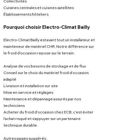
Collectivités
Cuisines centrales et cuisines satellites
Établissements hôteliers
Pourquoi choisir Electro-Climat Bailly
Electro-Climat Bailly est avant tout un installateur et
mainteneur de matériel CHR. Notre différence sur
le froid d’occasion repose sur le terrain :
Analyse de vos besoins de stockage et de flux
Conseil sur le choix du matériel froid d’occasion
adapté
Livraison et installation sur site
Mise en service et réglages
Maintenance et dépannage assurés par nos
techniciens
Acheter du froid d’occasion chez ECB, c’est éviter
l’achat risqué et s’appuyer sur un partenaire
technique durable.
Autres pages suggérés :