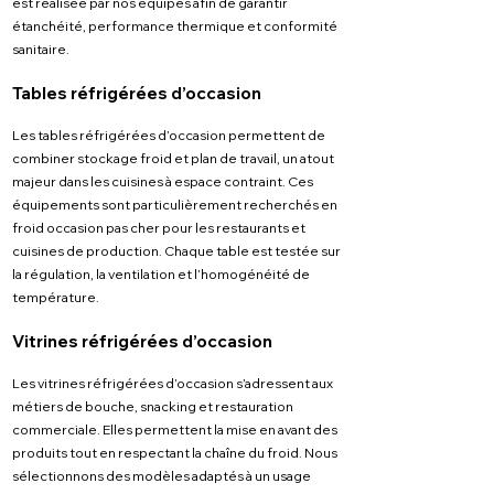
est réalisée par nos équipes afin de garantir
étanchéité, performance thermique et conformité
sanitaire.
Tables réfrigérées d’occasion
Les tables réfrigérées d’occasion permettent de
combiner stockage froid et plan de travail, un atout
majeur dans les cuisines à espace contraint. Ces
équipements sont particulièrement recherchés en
froid occasion pas cher pour les restaurants et
cuisines de production. Chaque table est testée sur
la régulation, la ventilation et l’homogénéité de
température.
Vitrines réfrigérées d’occasion
Les vitrines réfrigérées d’occasion s’adressent aux
métiers de bouche, snacking et restauration
commerciale. Elles permettent la mise en avant des
produits tout en respectant la chaîne du froid. Nous
sélectionnons des modèles adaptés à un usage