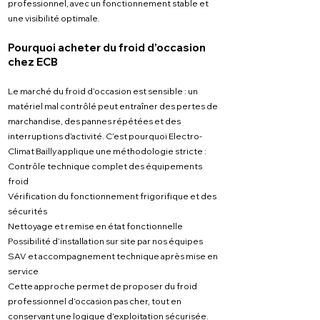
professionnel, avec un fonctionnement stable et
une visibilité optimale.
Pourquoi acheter du froid d’occasion
chez ECB
Le marché du froid d’occasion est sensible : un
matériel mal contrôlé peut entraîner des pertes de
marchandise, des pannes répétées et des
interruptions d’activité. C’est pourquoi Electro-
Climat Bailly applique une méthodologie stricte :
Contrôle technique complet des équipements
froid
Vérification du fonctionnement frigorifique et des
sécurités
Nettoyage et remise en état fonctionnelle
Possibilité d’installation sur site par nos équipes
SAV et accompagnement technique après mise en
service
Cette approche permet de proposer du froid
professionnel d’occasion pas cher, tout en
conservant une logique d’exploitation sécurisée.