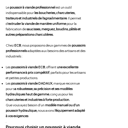
Le
poussoir à viande professionnel
est un outil
indispensable pour
les boucheries, charcuteries,
traiteurs et industriels de l’agroalimentaire
. Il permet
d’
extruder la viande de manière uniforme
pour la
fabrication de
saucisses, merguez, boudins, pâtés et
autres préparations charcutières.
Chez
ECB
, nous proposons deux gammes de
poussoirs
professionnels
adaptées aux besoins des artisans et des
industriels :
Les
poussoirs à viande ECB
, offrant
une excellente
performance à prix compétitif
, parfaits pour les artisans
et petites productions.
Les
poussoirs à viande DADAUX
, marque reconnue
pour s
a robustesse, sa précision et ses modèles
hydrauliques haut de gamme
, conçus pour les
charcuteries et industries à forte production.
Que vous ayez besoin d’un
modèle manuel ou d’un
poussoir hydraulique,
nous avons
l’équipement adapté
à vos exigences
.
Pourquoi choisir un poussoir à viande