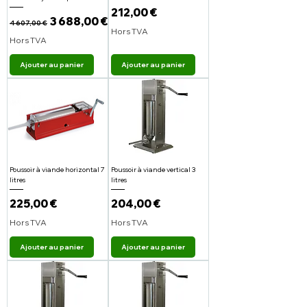
Prix
212,00 €
Prix original
Prix promotionnel
3 688,00 €
4 607,00 €
Hors TVA
Hors TVA
Ajouter au panier
Ajouter au panier
Poussoir à viande horizontal 7
Poussoir à viande vertical 3
litres
litres
Prix
Prix
225,00 €
204,00 €
Hors TVA
Hors TVA
Ajouter au panier
Ajouter au panier