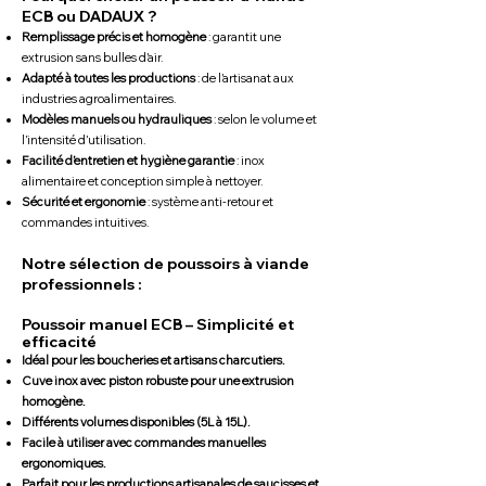
ECB ou DADAUX ?
Remplissage précis et homogène
: garantit une
extrusion sans bulles d’air.
Adapté à toutes les productions
: de l’artisanat aux
industries agroalimentaires.
Modèles manuels ou hydrauliques
: selon le volume et
l’intensité d’utilisation.
Facilité d’entretien et hygiène garantie
: inox
alimentaire et conception simple à nettoyer.
Sécurité et ergonomie
: système anti-retour et
commandes intuitives.
Notre sélection de poussoirs à viande
professionnels :
Poussoir manuel ECB – Simplicité et
efficacité
Idéal pour les boucheries et artisans charcutiers.
Cuve inox avec piston robuste pour une extrusion
homogène.
Différents volumes disponibles (5L à 15L).
Facile à utiliser avec commandes manuelles
ergonomiques.
Parfait pour les productions artisanales de saucisses et