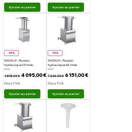
Ajouter au panier
Ajouter au panier
-15%
-15%
DADAUX - Poussoir
DADAUX - Poussoir
hydraulique 25 litres
hydraulique 40 litres
Prix original
Prix promotionnel
Prix original
Prix promotionnel
4 095,00 €
6 151,00 €
4 818,00 €
7 236,00 €
Hors TVA
Hors TVA
Ajouter au panier
Ajouter au panier