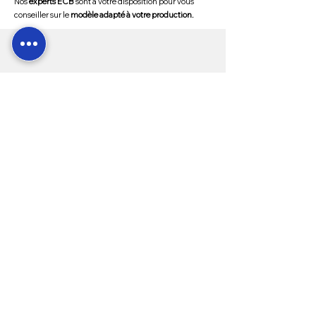
Nos
experts ECB
sont à votre disposition pour vous
conseiller sur le
modèle adapté à votre production.
Livraison rapide
24/48h sur le
secteur 54
pour les produits en
stock en nos dépôts.
Paiement 100% sécurisé par
CB,
virement et chèques
sur notre
site ou en magasin.
SAV
24h/7j
, accordant
une priorité