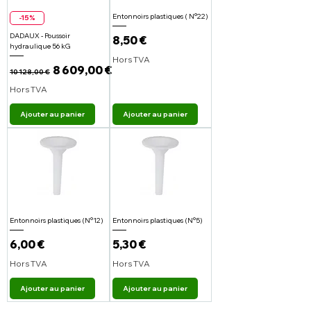
Entonnoirs plastiques ( N°22)
-15%
DADAUX - Poussoir
Prix
8,50 €
hydraulique 56 kG
Hors TVA
Prix original
Prix promotionnel
8 609,00 €
10 128,00 €
Hors TVA
Ajouter au panier
Ajouter au panier
Entonnoirs plastiques (N°12)
Entonnoirs plastiques (N°5)
Prix
Prix
6,00 €
5,30 €
Hors TVA
Hors TVA
Ajouter au panier
Ajouter au panier