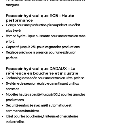
merguez.
Poussoir hydraulique ECB – Haute
performance
Conçu pour une production plus rapide et un débit
plus élevé.
Pompe hydraulique puissante pour une extrusion sans
effort.
Capacité jusqu’à 25L pour les grandes productions.
Réglage précis de la pression pour une extrusion
parfaite.
Poussoir hydraulique DADAUX – La
référence en boucherie et industrie
Technologie avancée pour une extrusion ultra-précise.
Système de pression réglable garantissant un flux
constant.
Modèles haute capacité (jusqu’à 50L) pour les grandes
productions.
Sécurité renforcée avec arrêt automatique et
commandes intuitives.
Idéal pour les boucheries, traiteurs et charcuteries
industrielles.