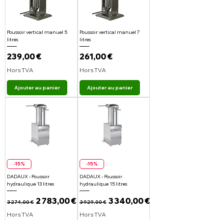
Poussoir vertical manuel 5
Poussoir vertical manuel 7
litres
litres
Prix
Prix
239,00 €
261,00 €
Hors TVA
Hors TVA
Ajouter au panier
Ajouter au panier
-15%
-15%
DADAUX - Poussoir
DADAUX - Poussoir
hydraulique 13 litres
hydraulique 15 litres
Prix original
Prix promotionnel
Prix original
Prix promotionnel
2 783,00 €
3 340,00 €
3 274,00 €
3 929,00 €
Hors TVA
Hors TVA