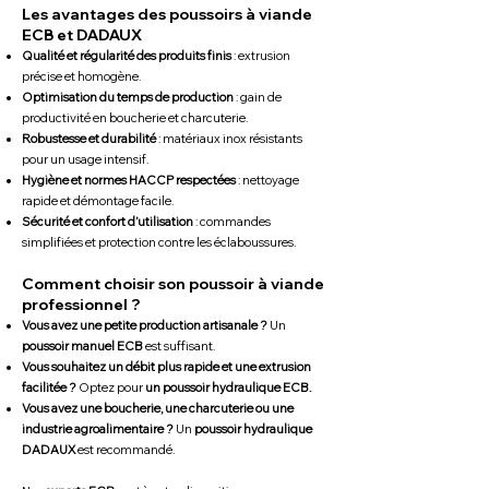
Les avantages des poussoirs à viande
ECB et DADAUX
Qualité et régularité des produits finis
: extrusion
précise et homogène.
Optimisation du temps de production
: gain de
productivité en boucherie et charcuterie.
Robustesse et durabilité
: matériaux inox résistants
pour un usage intensif.
Hygiène et normes HACCP respectées
: nettoyage
rapide et démontage facile.
Sécurité et confort d’utilisation
: commandes
simplifiées et protection contre les éclaboussures.
Comment choisir son poussoir à viande
professionnel ?
Vous avez une petite production artisanale ?
Un
poussoir manuel ECB
est suffisant.
Vous souhaitez un débit plus rapide et une extrusion
facilitée ?
Optez pour
un poussoir hydraulique ECB.
Vous avez une boucherie, une charcuterie ou une
industrie agroalimentaire ?
Un
poussoir hydraulique
DADAUX
est recommandé.