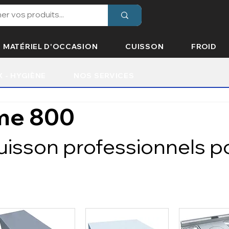
MATÉRIEL D'OCCASION
CUISSON
FROID
X - HYGIÈNE
NOS SERVICES
me 800
isson professionnels p