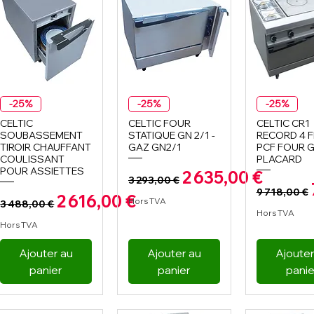
Aperçu rapide
Aperçu rapide
Aperçu r
-25%
-25%
-25%
CELTIC
CELTIC FOUR
CELTIC CR1
SOUBASSEMENT
STATIQUE GN 2/1 -
RECORD 4 
TIROIR CHAUFFANT
GAZ GN2/1
PCF FOUR G
COULISSANT
PLACARD
POUR ASSIETTES
Prix original
Prix promotionn
2 635,00 €
3 293,00 €
Prix or
9 718,00 €
Prix original
Prix promotionnel
2 616,00 €
Hors TVA
3 488,00 €
Hors TVA
Hors TVA
Ajouter au
Ajouter au
Ajouter
panier
panier
panie