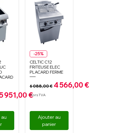
apide
Aperçu rapide
-25%
2
CELTIC C12
DUC
FRITEUSE ELEC
O
PLACARD FERME
LACARD
Prix original
Prix promotionnel
4 566,00 €
6 088,00 €
nel
iginal
Prix promotionnel
5 951,00 €
Hors TVA
 au
Ajouter au
r
panier