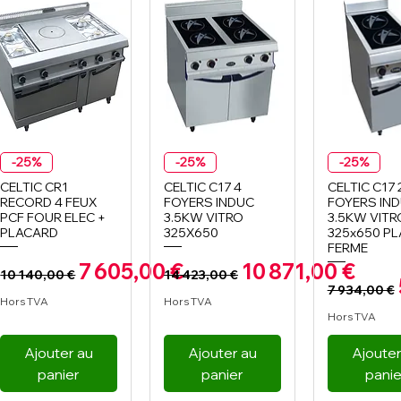
Aperçu rapide
Aperçu rapide
Aperçu r
-25%
-25%
-25%
CELTIC CR1
CELTIC C17 4
CELTIC C17 
RECORD 4 FEUX
FOYERS INDUC
FOYERS IN
PCF FOUR ELEC +
3.5KW VITRO
3.5KW VITR
PLACARD
325X650
325x650 P
FERME
Prix original
Prix promotionnel
Prix original
Prix promotion
7 605,00 €
10 871,00 €
10 140,00 €
14 423,00 €
Prix or
7 934,00 €
Hors TVA
Hors TVA
Hors TVA
Ajouter au
Ajouter au
Ajouter
panier
panier
panie