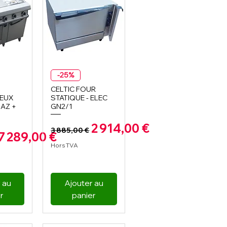
apide
Aperçu rapide
-25%
CELTIC FOUR
FEUX
STATIQUE - ELEC
AZ +
GN2/1
el
Prix original
Prix promotionnel
2 914,00 €
3 885,00 €
iginal
Prix promotionnel
7 289,00 €
Hors TVA
 au
Ajouter au
r
panier