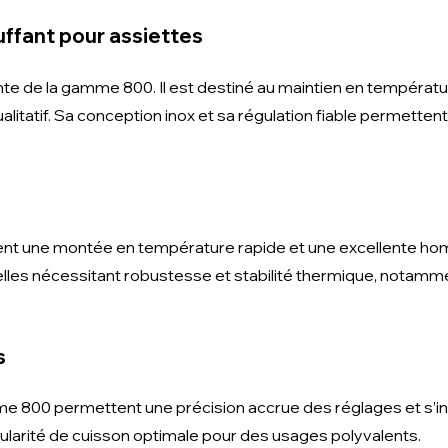
ffant pour assiettes
grante de la gamme 800. Il est destiné au maintien en tempéra
litatif. Sa conception inox et sa régulation fiable permettent 
ent une montée en température rapide et une excellente hom
lles nécessitant robustesse et stabilité thermique, notamme
s
e 800 permettent une précision accrue des réglages et s’int
gularité de cuisson optimale pour des usages polyvalents.