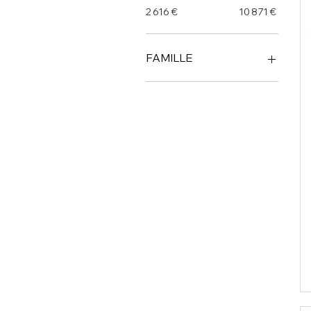
2 616 €
10 871 €
FAMILLE
Fourneau
Four à convection
Friteuse
Plaque vitrocéramique
foyer rayonnants
Soubassement à tiroirs