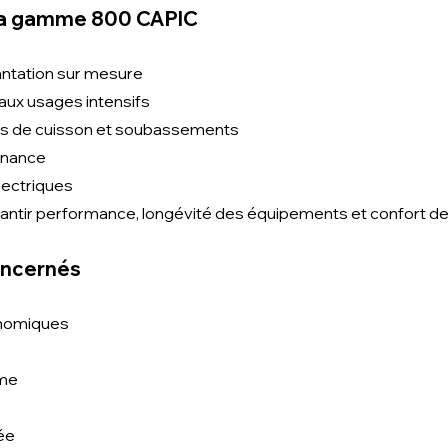
la gamme 800 CAPIC
antation sur mesure
aux usages intensifs
les de cuisson et soubassements
tenance
lectriques
tir performance, longévité des équipements et confort de tr
oncernés
onomiques
sme
ée