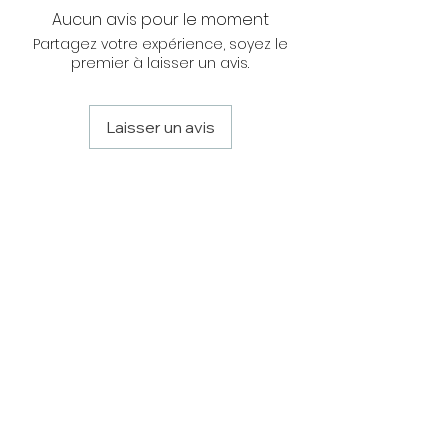
Aucun avis pour le moment
accessibilité frontale, facilité pour
l'entretien.
Partagez votre expérience, soyez le
premier à laisser un avis.
Laisser un avis