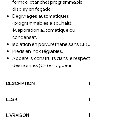
fermée, étanche) programmable,
display en façade.
Dégivrages automatiques
(programmables a souhait),
évaporation automatique du
condensat.
Isolation en polyuréthane sans CFC.
Pieds en inox réglables.
Appareils construits dans le respect
des normes (CE) en vigueur.
DESCRIPTION
(L x P x H) mm
1385 x 720 x 2065
LES +
T°
-15° -22°
kW
0.74
Les nouvelles armoires Profi Line sont
Voltage
230/1N 50HZ
LIVRAISON
"éco-responsable" car avec réfrigérant
Poids Brut (kg)
227
écologique R290, conçues avec
NOUS CONTACTER
Volume (m³)
2.5
groupe compresseur logé en-dessous
de l'armoire (meilleures prestations),