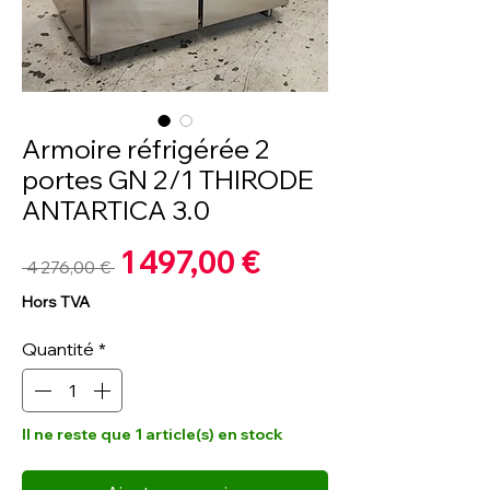
Armoire réfrigérée 2
portes GN 2/1 THIRODE
ANTARTICA 3.0
Prix
1 497,00 €
Prix
 4 276,00 € 
promotionnel
original
Hors TVA
Quantité
*
Il ne reste que 1 article(s) en stock