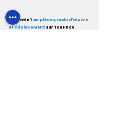
Garantie
1 a
n pièces, main d'œuvre
et déplacement
sur tous nos
produits neufs et
3 mois sur
l'occasion.
Modes de paiement
Pour les clients :
À propos de nous
Livraison et expédition
Nous contacter