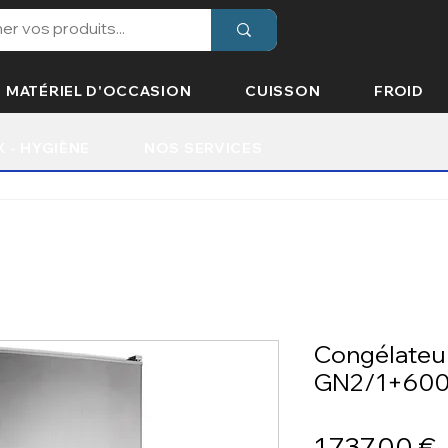
MATÉRIEL D'OCCASION
CUISSON
FROID
X - HYGIÈNE
NOS SERVICES
Congélateur 
GN2/1+600x
P
1 737,00 €