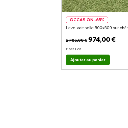
OCCASION -65%
Lave-vaisselle 500x500 sur châs
Prix original
Prix promoti
974,00 €
2 785,00 €
Hors TVA
Ajouter au panier