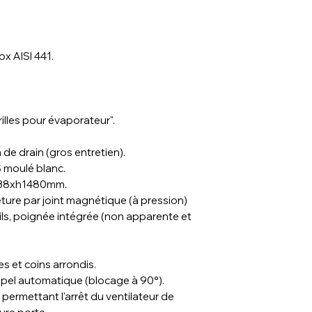
électronique, éc
vitrées ),….
Serrure à clé de 
ox AISI 441.
4 roulettes et 2 
Possibilité de le
Side".
illes pour évaporateur".
de drain (gros entretien).
S moulé blanc.
538xh1480mm.
eture par joint magnétique (à pression)
ls, poignée intégrée (non apparente et
s et coins arrondis.
pel automatique (blocage à 90°).
 permettant l'arrêt du ventilateur de