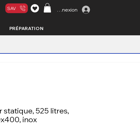
SAV
Connexion
PRÉPARATION
statique, 525 litres,
400, inox
rix