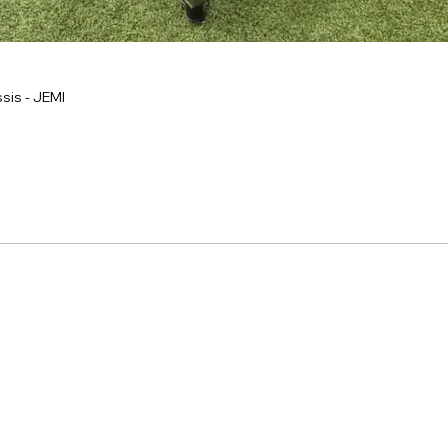
sis - JEMI
onnel