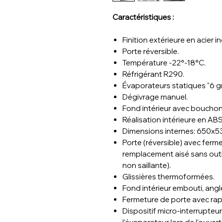
Caractéristiques :
Finition extérieure en acier in
Porte réversible.
Température -22°-18°C.
Réfrigérant R290.
Évaporateurs statiques "6 gr
Dégivrage manuel.
Fond intérieur avec bouchon 
Réalisation intérieure en AB
Dimensions internes: 650x
Porte (réversible) avec ferm
remplacement aisé sans outi
non saillante).
Glissières thermoformées.
Fond intérieur embouti, angle
Fermeture de porte avec rap
Dispositif micro-interrupteur