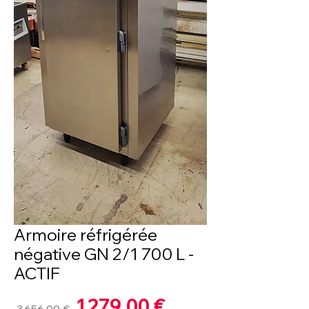
Armoire réfrigérée
négative GN 2/1 700 L -
ACTIF
Prix
1 279,00 €
Prix