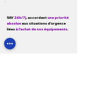
SAV
24h/7j
, accordant
une priorité
absolue
aux situations d'urgence
liées
à l'achat de nos équipements.
Garantie
1 a
n pièces, main d'œuvre
et déplacement
sur tous nos
produits neufs et
3 mois sur
l'occasion.
Modes de paiement