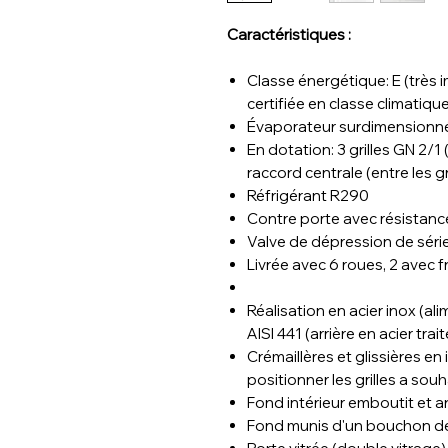
Caractéristiques :
Classe énergétique: E (très
certifiée en classe climatiq
Évaporateur surdimensionné,
En dotation: 3 grilles GN 2/1
raccord centrale (entre les gr
Réfrigérant R290
Contre porte avec résistanc
Valve de dépression de série
Livrée avec 6 roues, 2 avec fr
Réalisation en acier inox (ali
AISI 441 (arrière en acier tr
Crémaillères et glissières en
positionner les grilles a souh
Fond intérieur emboutit et a
Fond munis d'un bouchon de 