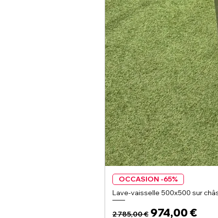
OCCASION -65%
Lave-vaisselle 500x500 sur châs
Prix original
Prix promoti
974,00 €
2 785,00 €