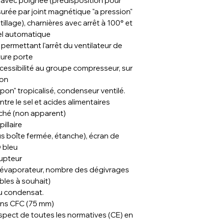
) avec poignée (prédisposition pour
surée par joint magnétique "a pression"
llage), charnières avec arrêt à 100° et
el automatique
, permettant l'arrêt du ventilateur de
ture porte
essibilité au groupe compresseur, sur
ion
n" tropicalisé, condenseur ventilé.
ntre le sel et acides alimentaires
ché (non apparent)
illaire
s boîte fermée, étanche), écran de
 bleu
rupteur
'évaporateur, nombre des dégivrages
les à souhait)
u condensat.
ans CFC (75 mm)
espect de toutes les normatives (CE) en