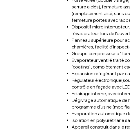
Porte vitrée (double vitrage
serrure a clés), fermeture as
(remplacement aisé, sans outi
fermeture portes avec rapp
Dispositif micro interrupteur
l'évaporateur, lors de l'ouver
Panneau supérieure pour acc
charnières, facilité d'inspect
Groupe compresseur a "Tampo
Evaporateur ventilé traité co
"coating" , complètement ca
Expansion réfrigérant par cap
Régulateur électronique(sou
contrôle en façade avec LED
Eclairage interne, avec inter
Dégivrage automatique de l
programme d'usine (modifiab
Evaporation automatique d
Isolation en polyuréthane s
Appareil construit dans le r