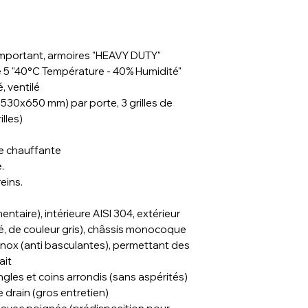
super-isolé), mo
à la clés des éc
Groupe frigorifiq
tropicalisé (Clas
 important, armoires "HEAVY DUTY"
+40°C - Humidité
ue 5 "40°C Température - 40% Humidité"
Des prestations 
 ventilé
température unif
 (530x650 mm) par porte, 3 grilles de
forcée de l'air ré
garantissant la 
illes)
Glissières double
et des bacs GN 
e chauffante
Travail aisé grâc
.
et fermeture po
eins.
Régulateur élect
étanche) avec f
mentaire), intérieure AISI 304, extérieur
Livrée avec roue
aité, de couleur gris), châssis monocoque
pour l'entretien 
 inox (anti basculantes), permettant des
ait
ngles et coins arrondis (sans aspérités)
drain (gros entretien)