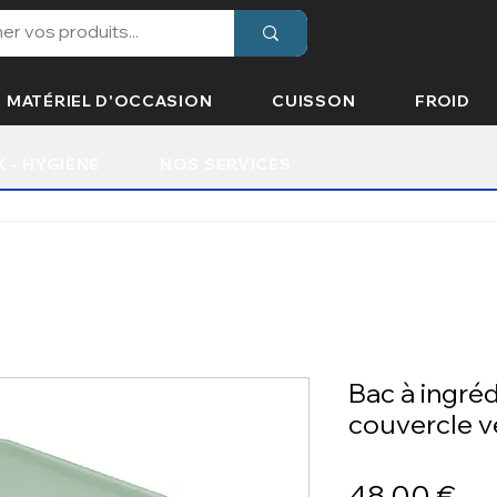
MATÉRIEL D'OCCASION
CUISSON
FROID
X - HYGIÈNE
NOS SERVICES
Bac à ingréd
couvercle 
Pri
48,00 €