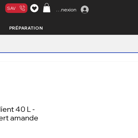
SAV
Connexion
PRÉPARATION
ient 40 L -
vert amande
x