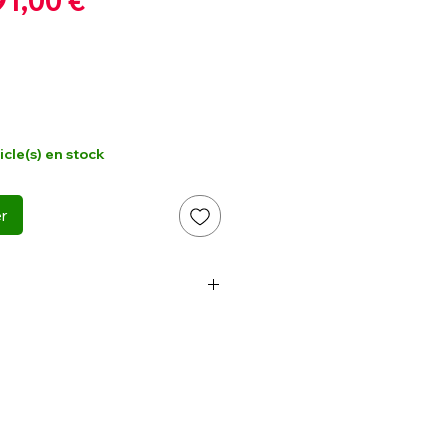
91,00 €
promotionnel
inal
ticle(s) en stock
er
R