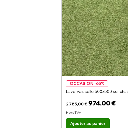
OCCASION -65%
Lave-vaisselle 500x500 sur châs
Prix original
Prix promoti
974,00 €
2 785,00 €
Hors TVA
Ajouter au panier