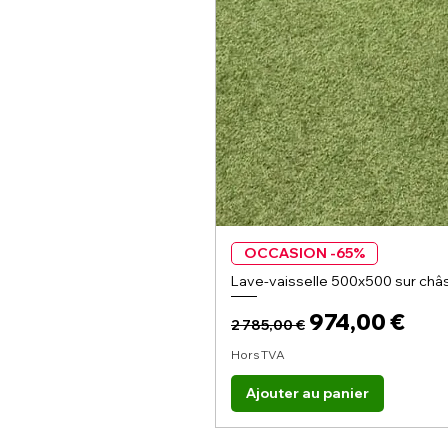
OCCASION -65%
Lave-vaisselle 500x500 sur châs
Prix original
Prix promoti
974,00 €
2 785,00 €
Hors TVA
Ajouter au panier