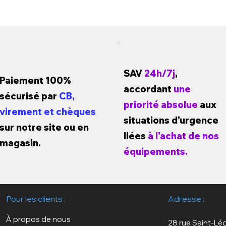
SAV
24h/7j
,
Paiement 100%
accordant
une
sécurisé par
CB,
priorité absolue
aux
virement et chèques
situations d'urgence
sur notre site ou en
liées
à l'achat de nos
magasin.
équipements.
Pour les clients :
Adresse :
À propos de nous
28 rue Saint-Lé