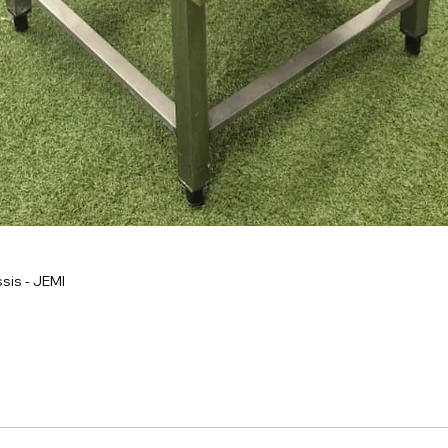
sis - JEMI
onnel