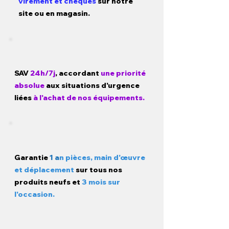
virement et chèques
sur notre
site ou en magasin.
SAV
24h/7j
, accordant
une priorité
absolue
aux situations d'urgence
liées
à l'achat de nos équipements.
Garantie
1 a
n pièces, main d'œuvre
et déplacement
sur tous nos
produits neufs et
3 mois sur
l'occasion.