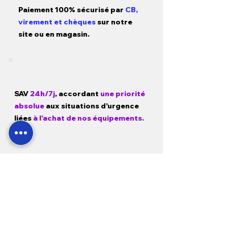
Paiement 100% sécurisé par
CB,
virement et chèques
sur notre
site ou en magasin.
SAV
24h/7j
, accordant
une priorité
absolue
aux situations d'urgence
liées
à l'achat de nos équipements.
Garantie
1 a
n pièces, main d'œuvre
et déplacement
sur tous nos
produits neufs et
3 mois sur
l'occasion.