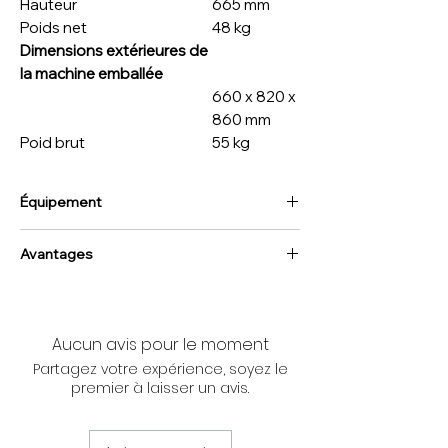
Hauteur
665 mm
Poids net
48 kg
Dimensions extérieures de
la machine emballée
660 x 820 x
860 mm
Poid brut
55 kg
Équipement
Compris avec la machine :
Avantages
Panier inox.
Roues avec frein.
Production élevée garantie
Essore
tous types de salades
en un
temps record.
Aucun avis pour le moment
Vitesse de rotation élevée
(900
Partagez votre expérience, soyez le
Tr/Min).
premier à laisser un avis.
Intégrité
du produit garanti.
Robustesse et fiabilité
Moteur triphasé
alimenté par un