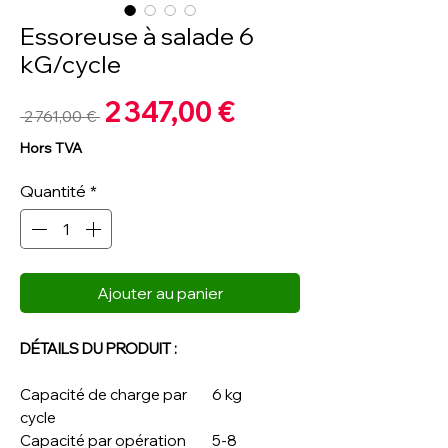
Essoreuse à salade 6
kG/cycle
Prix
2 347,00 €
Prix
 2 761,00 € 
promotionnel
original
Hors TVA
Quantité
*
Ajouter au panier
DÉTAILS DU PRODUIT :
Capacité de charge par
6 kg
cycle
Capacité par opération
5-8