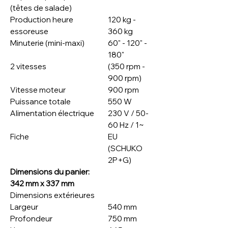
(têtes de salade)
Production heure
120 kg -
essoreuse
360 kg
Minuterie (mini-maxi)
60" - 120" -
180"
2 vitesses
(350 rpm -
900 rpm)
Vitesse moteur
900 rpm
Puissance totale
550 W
Alimentation électrique
230 V / 50-
60 Hz / 1~
Fiche
EU
(SCHUKO
2P+G)
Dimensions du panier:
342 mm x 337 mm
Dimensions extérieures
Largeur
540 mm
Profondeur
750 mm