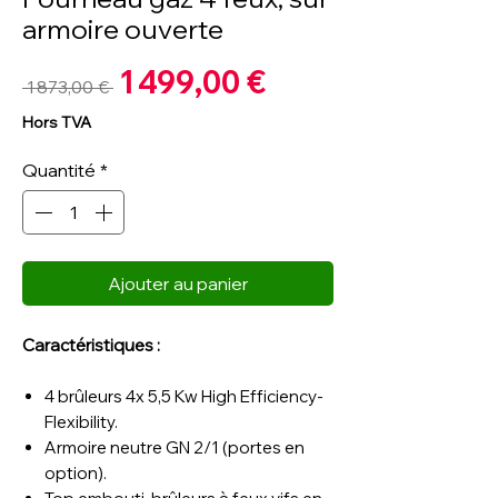
armoire ouverte
Prix
1 499,00 €
Prix
 1 873,00 € 
promotionnel
original
Hors TVA
Quantité
*
Ajouter au panier
Caractéristiques :
4 brûleurs 4x 5,5 Kw High Efficiency-
Flexibility.
Armoire neutre GN 2/1 (portes en
option).