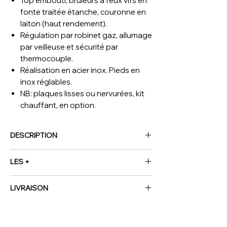
Top embouti, brûleurs à feux vifs en
fonte traitée étanche, couronne en
laiton (haut rendement).
Régulation par robinet gaz, allumage
par veilleuse et sécurité par
thermocouple.
Réalisation en acier inox. Pieds en
inox réglables.
NB: plaques lisses ou nervurées, kit
chauffant, en option.
DESCRIPTION
(L x P x H) mm
700 x 700 x 850
LES +
kcal/h (gaz)
18917
Poids Brut (kg)
62
Combinant puissance, efficacité,
Volume (m³)
0.8
LIVRAISON
flexibilité, nos bruleurs H.E.F. (High
Efficiency & Flexibility), s’adapteront très
NOUS CONTACTER
facilement à tous les types de batteries
de cuisine professionnelle.