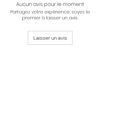
Aucun avis pour le moment
Bruleurs à haut rendement,
interchangeables à souhait, couronne en
Partagez votre expérience, soyez le
laiton, allumage automatique par
premier à laisser un avis.
veilleuse (100% protégée) et sécurité par
thermocouple.e.
Laisser un avis