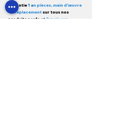
Garantie
1 a
n pièces, main d'œuvre
et déplacement
sur tous nos
produits neufs et
3 mois sur
l'occasion.
Modes de paiement
Pour les clients :
À propos de nous
Livraison et expédition
Nous contacter
FAQ
Adresse :