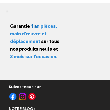
Garantie
1 a
n pièces,
main d'œuvre et
déplacement
sur tous
nos produits neufs et
3 mois sur l'occasion.
Suivez-nous sur
opold
e
NOTRE BLOG :