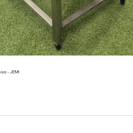
sis - JEMI
onnel