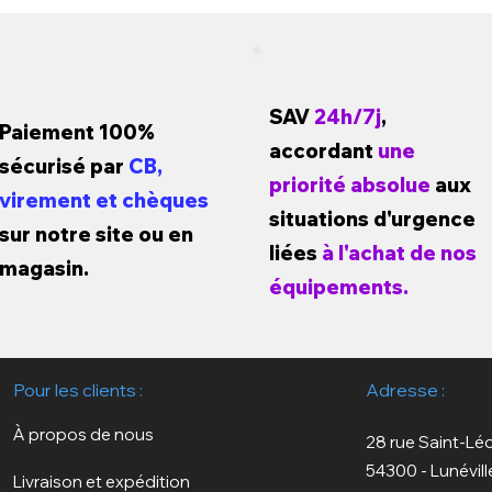
SAV
24h/7j
,
Paiement 100%
accordant
une
sécurisé par
CB,
priorité absolue
aux
virement et chèques
situations d'urgence
sur notre site ou en
liées
à l'achat de nos
magasin.
équipements.
Pour les clients :
Adresse :
À propos de nous
28 rue Saint-Lé
54300 - Lunévill
Livraison et expédition