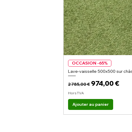
OCCASION -65%
Lave-vaisselle 500x500 sur châs
Prix original
Prix promoti
974,00 €
2 785,00 €
Hors TVA
Ajouter au panier