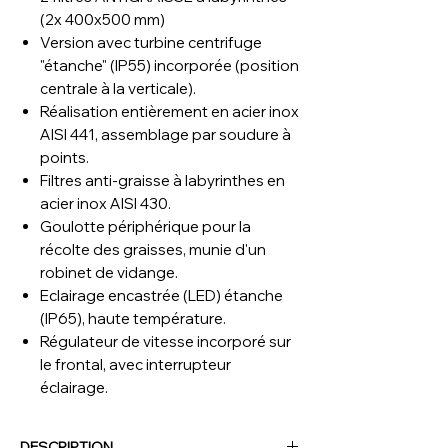
(2x 400x500 mm)
Version avec turbine centrifuge
"étanche" (IP55) incorporée (position
centrale à la verticale).
Réalisation entièrement en acier inox
AISI 441, assemblage par soudure à
points.
Filtres anti-graisse à labyrinthes en
acier inox AISI 430.
Goulotte périphérique pour la
récolte des graisses, munie d'un
robinet de vidange.
Eclairage encastrée (LED) étanche
(IP65), haute température.
Régulateur de vitesse incorporé sur
le frontal, avec interrupteur
éclairage.
DESCRIPTION