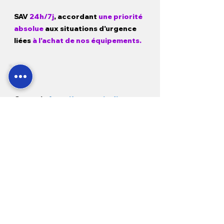
SAV
24h/7j
, accordant
une priorité
absolue
aux situations d'urgence
liées
à l'achat de nos équipements.
Garantie
1 a
n pièces, main d'œuvre
et déplacement
sur tous nos
produits neufs et
3 mois sur
l'occasion.
Modes de paiement