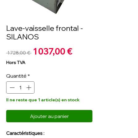
Lave-vaisselle frontal -
SILANOS
Prix
1 037,00 €
Prix
 1 728,00 € 
promotionnel
original
Hors TVA
Quantité
*
Il ne reste que 1 article(s) en stock
Ajouter au panier
Caractéristiques :