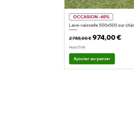
OCCASION -65%
Lave-vaisselle 500x500 sur châs
Prix original
Prix promoti
974,00 €
2 785,00 €
Hors TVA
Ajouter au panier