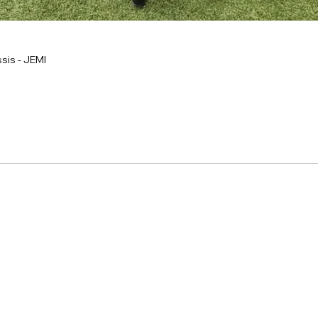
sis - JEMI
onnel