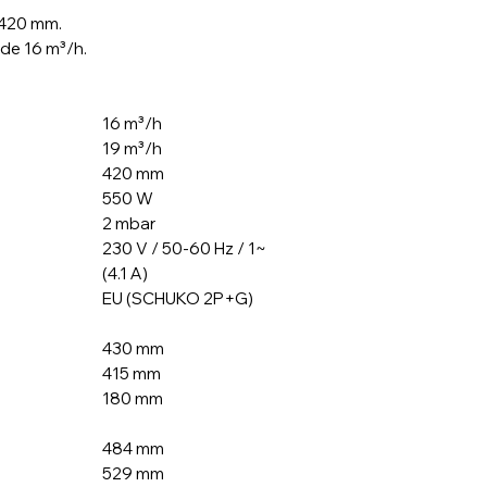
pourcentage exac
 420 mm.
Touche « pause »
de 16 m³/h.
la chambre.
Sécurité dans le
grâce au contrôle
Double soudure.
16 m³/h
Barre de soudure
19 m³/h
Programme de so
420 mm
Décompression c
550 W
Vac-Norm ready
2 mbar
automatique.
230 V / 50-60 Hz / 1~
Fabrication en a
(4.1 A)
Couvercle amorti
EU (SCHUKO 2P+G)
Programme Dry-oi
Compteur d'heur
l'huile.
430 mm
Système de sécur
415 mm
durée maximale 
180 mm
de vide.
484 mm
529 mm