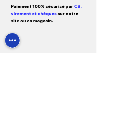
Paiement 100% sécurisé par
CB,
virement et chèques
sur notre
site ou en magasin.
SAV
24h/7j
, accordant
une priorité
absolue
aux situations d'urgence
liées
à l'achat de nos équipements.
Garantie
1 a
n pièces, main d'œuvre
et déplacement
sur tous nos
produits neufs et
3 mois sur
l'occasion.