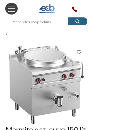
SAV
Marmite gaz, cuve 150 lit.