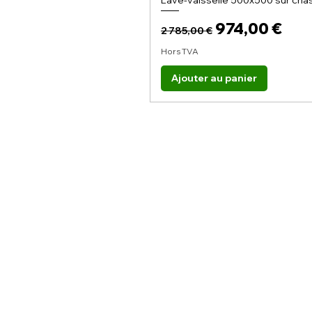
Lave-vaisselle 500x500 sur châs
Prix original
Prix promoti
974,00 €
2 785,00 €
Hors TVA
Ajouter au panier