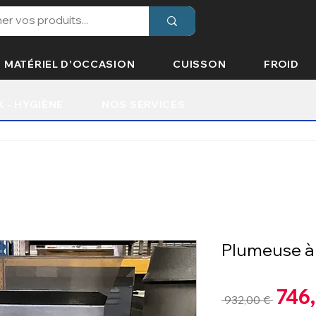
MATÉRIEL D'OCCASION
CUISSON
FROID
X - HYGIÈNE
NOS SERVICES
Plumeuse à v
746
Prix
 932,00 € 