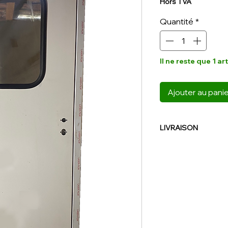
Hors TVA
Quantité
*
Il ne reste que 1 ar
Ajouter au pani
LIVRAISON
NOUS CONTACTER