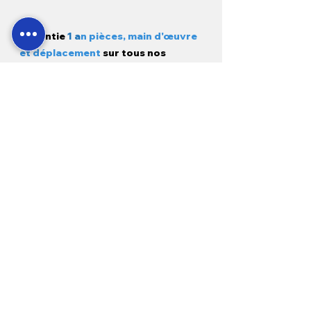
Garantie
1 a
n pièces, main d'œuvre
et déplacement
sur tous nos
produits neufs et
3 mois sur
l'occasion.
Modes de paiement
Pour les clients :
À propos de nous
Livraison et expédition
Nous contacter
FAQ