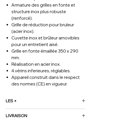
Armature des grilles en fonte et
structure inox plus robuste
(renforcé).
Grille de réduction pour bruleur
(acier inox).
Cuvette inox et brûleur amovibles
pour un entretient aisé.
Grille en fonte émaillée 350 x 290
mm.
Réalisation en acier inox.
4 vérins inferieures, réglables.
Appareil construit dans le respect
des normes (CE) en vigueur.
LES +
(L x P x H) mm
370 x 510 x 195
LIVRAISON
kcal/h (gaz)
6020
kW
7
NOUS CONTACTER