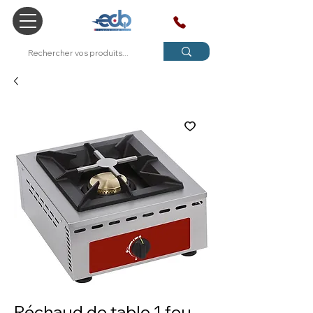
SAV
Réchaud de table 1 feu