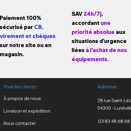
SAV
24h/7j
,
Paiement 100%
accordant
une
sécurisé par
CB,
priorité absolue
aux
virement et chèques
situations d'urgence
sur notre site ou en
liées
à l'achat de nos
magasin.
équipements.
Pour les clients :
Adresse :
À propos de nous
28 rue Saint-Lé
54300 - Lunévill
Livraison et expédition
03 83 48 68 68
Nous contacter