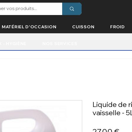
MATÉRIEL D'OCCASION
CUISSON
FROID
X - HYGIÈNE
NOS SERVICES
Liquide de r
vaisselle - 5
Prix
27,00 €