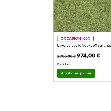
OCCASION -65%
Lave-vaisselle 500x500 sur châs
Prix original
Prix promoti
974,00 €
2 785,00 €
Hors TVA
Ajouter au panier