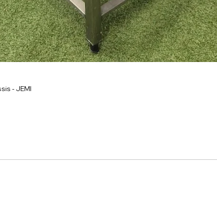
sis - JEMI
onnel