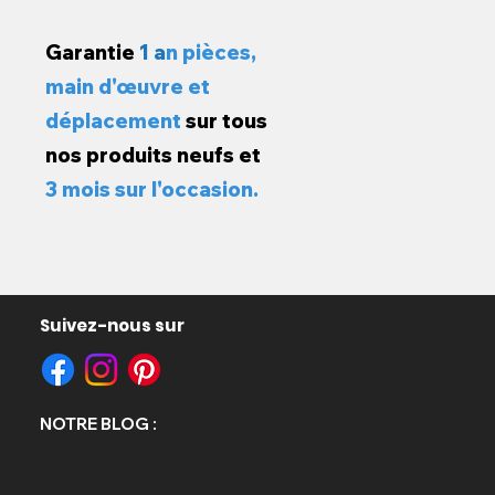
Garantie
1 a
n pièces,
main d'œuvre et
déplacement
sur tous
nos produits neufs et
3 mois sur l'occasion.
Suivez-nous sur
opold
e
NOTRE BLOG :