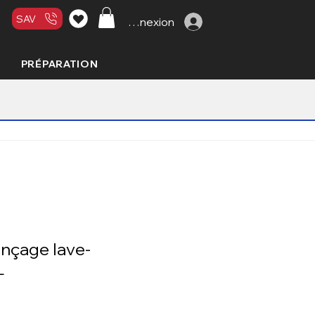
SAV
Connexion
PRÉPARATION
inçage lave-
L