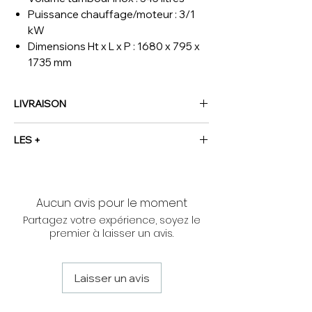
Puissance chauffage/moteur : 3/1
kW
Dimensions Ht x L x P : 1680 x 795 x
1735 mm
LIVRAISON
NOUS CONTACTER
LES +
80% de réduction de puissance installée
versus séchoir électrique de
même capacité.
Aucun avis pour le moment
Sans raccordement des buées vers
Partagez votre expérience, soyez le
l’extérieur. Machine «Plug & Play» :
premier à laisser un avis.
facile à installer.
Filtre à peluche auto-nettoyant.
Isolation du tambour et hublot double
Laisser un avis
vitrage pour une meilleure
préservation de la chaleur.