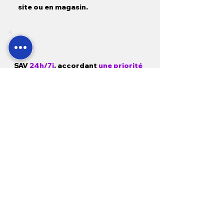
site ou en magasin.
SAV
24h/7j
, accordant
une priorité
absolue
aux situations d'urgence
liées
à l'achat de nos équipements.
Garantie
1 a
n pièces, main d'œuvre
et déplacement
sur tous nos
produits neufs et
3 mois sur
l'occasion.