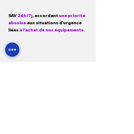
SAV
24h/7j
, accordant
une priorité
absolue
aux situations d'urgence
liées
à l'achat de nos équipements.
Garantie
1 a
n pièces, main d'œuvre
et déplacement
sur tous nos
produits neufs et
3 mois sur
l'occasion.
Modes de paiement