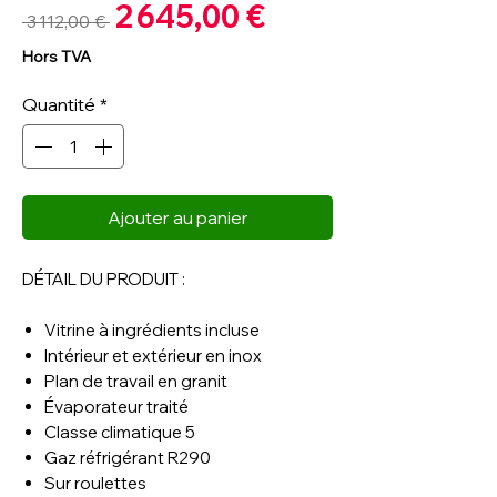
Prix
2 645,00 €
Prix
 3 112,00 € 
promotionnel
original
Hors TVA
Quantité
*
Ajouter au panier
DÉTAIL DU PRODUIT :
Vitrine à ingrédients incluse
Intérieur et extérieur en inox
Plan de travail en granit
Évaporateur traité
Classe climatique 5
Gaz réfrigérant R290
Sur roulettes