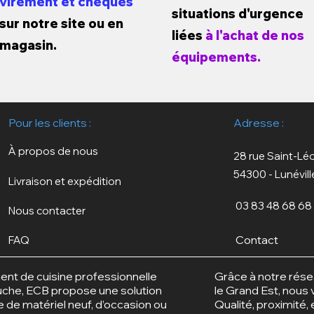
virement et chèques
situations d'urgence
sur notre site ou en
liées
à l'achat de nos
magasin.
équipements.
Pour les clients :
Adresse :
À propos de nous
28 rue Saint-Lé
54300 - Lunévill
Livraison et expédition
03 83 48 68 68
Nous contacter
Contact
FAQ
ent de cuisine professionnelle
Grâce à notre rése
ouche, ECB propose une solution
le Grand Est, nous v
ce de matériel neuf, d’occasion ou
Qualité, proximité,