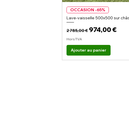
OCCASION -65%
Lave-vaisselle 500x500 sur châs
Prix original
Prix promoti
974,00 €
2 785,00 €
Hors TVA
Ajouter au panier