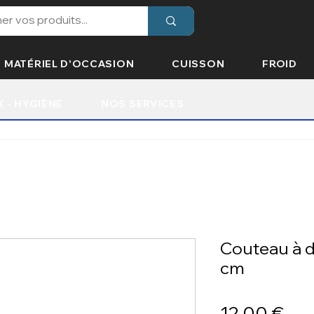
MATÉRIEL D'OCCASION
CUISSON
FROID
X - HYGIÈNE
NOS SERVICES
Couteau à d
cm
Prix
12,00 €