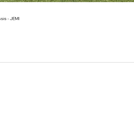
sis - JEMI
onnel