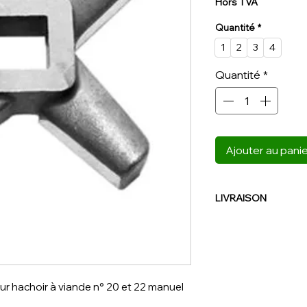
Hors TVA
Quantité
*
1
2
3
4
Quantité
*
Ajouter au pani
LIVRAISON
NOUS CONTACTER
ur hachoir à viande n° 20 et 22 manuel