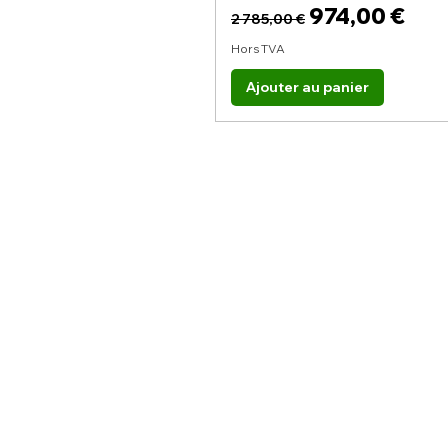
Prix original
Prix promoti
974,00 €
2 785,00 €
Hors TVA
Ajouter au panier