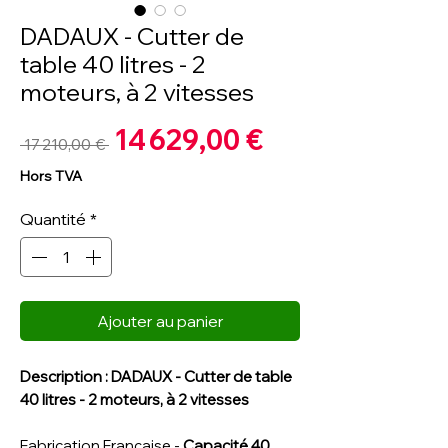
DADAUX - Cutter de
table 40 litres - 2
moteurs, à 2 vitesses
Prix
14 629,00 €
Prix
 17 210,00 € 
promotionnel
original
Hors TVA
Quantité
*
Ajouter au panier
Description : DADAUX - Cutter de table
40 litres - 2 moteurs, à 2 vitesses
Fabrication Française -
Capacité 40