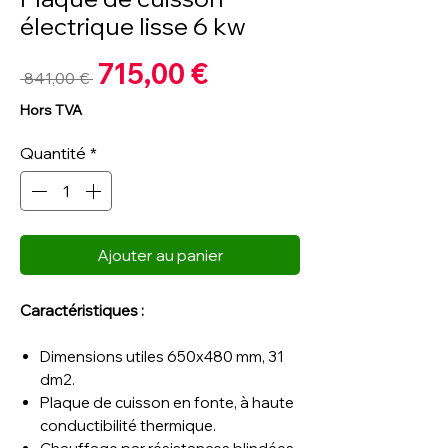
électrique lisse 6 kw
Prix
715,00 €
Prix
 841,00 € 
promotionnel
original
Hors TVA
Quantité
*
Ajouter au panier
Caractéristiques :
Dimensions utiles 650x480 mm, 31
dm2.
Plaque de cuisson en fonte, à haute
conductibilité thermique.