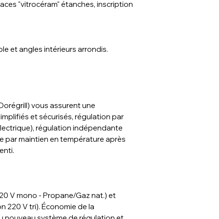
aces "vitrocéram" étanches, inscription
e et angles intérieurs arrondis.
 Dorégrill) vous assurent une
mplifiés et sécurisés, régulation par
lectrique), régulation indépendante
ble par maintien en température après
enti.
(220 V mono - Propane/Gaz nat.) et
on 220 V tri). Économie de la
u nouveau système de régulation et