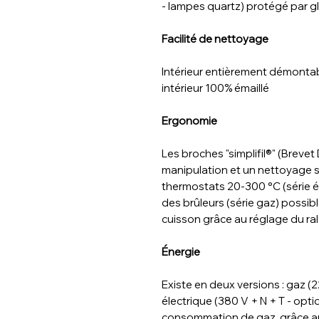
- lampes quartz) protégé par gl
Facilité de nettoyage
Intérieur entièrement démontabl
intérieur 100% émaillé
Ergonomie
Les broches "simplifil®" (Brevet
manipulation et un nettoyage si
thermostats 20-300 °C (série é
des brûleurs (série gaz) possi
cuisson grâce au réglage du ral
Énergie
Existe en deux versions : gaz 
électrique (380 V + N + T - opti
consommation de gaz, grâce a