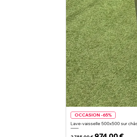
OCCASION -65%
Lave-vaisselle 500x500 sur châs
Prix original
Prix promoti
974,00 €
2 785,00 €