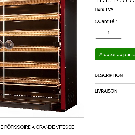
Hors TVA
Quantité
*
Ajouter au pani
DESCRIPTION
Dimensions (LxPxH
LIVRAISON
Nombre de broches 
Version électrique :
NOUS CONTACTER
Capacité horaire (s
E RÔTISSOIRE À GRANDE VITESSE