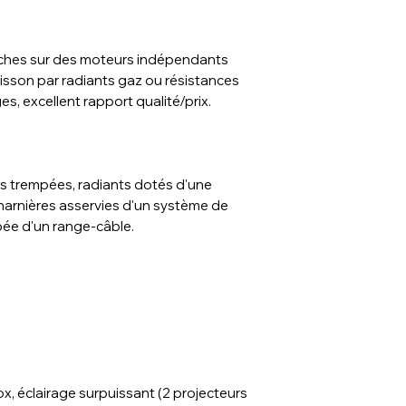
roches sur des moteurs indépendants
isson par radiants gaz ou résistances
es, excellent rapport qualité/prix.
s trempées, radiants dotés d'une
charnières asservies d'un système de
pée d'un range-câble.
nox, éclairage surpuissant (2 projecteurs