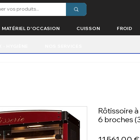
MATÉRIEL D'OCCASION
CUISSON
FROID
X - HYGIÈNE
NOS SERVICES
Rôtissoire à
6 broches (3
11 561,00 €