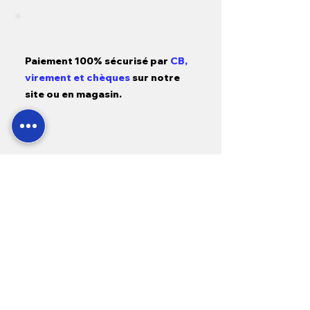
Paiement 100% sécurisé par
CB,
virement et chèques
sur notre
site ou en magasin.
SAV
24h/7j
, accordant
une priorité
absolue
aux situations d'urgence
liées
à l'achat de nos équipements.
Garantie
1 a
n pièces, main d'œuvre
et déplacement
sur tous nos