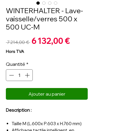
WINTERHALTER - Lave-
vaisselle/verres 500 x
500 UC-M
Prix
6 132,00 €
Prix
 7 214,00 € 
promotionnel
original
Hors TVA
Quantité
*
Ajouter au panier
Description :
Taille M (L.600x P.603 x H.760 mm)
Affichage tactile intelligent, en