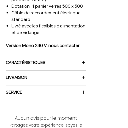
Dotation : 1 panier verres 500 x 500
Câble de raccordement électrique
standard
Livré avec les flexibles d'alimentation
et de vidange
Version Mono 230 V, nous contacter
CARACTÉRISTIQUES
Construction
Inox haute qualité
LIVRAISON
Version :
Avec pompe de vidange
Panier :
500 X 500
NOUS CONTACTER
Hauteur maximale des verres :
309 mm
SERVICE
Rendement horaire :
jusqu'à 77 paniers / h
Livraison dans toute la France (sur devis)
(avec programme court)
Commandez vos équipements de cuisine
3
programmes de lavage
professionnelle en toute sérénité : nous
Durée cycle :
120 sec.
Aucun avis pour le moment
assurons la livraison sur l’ensemble du
Consommation eau/cycle :
2 L
Partagez votre expérience, soyez le
territoire français, rapidement et en toute
Capacité de la cuve :
15,3 L