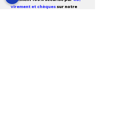
virement et chèques
sur notre
site ou en magasin.
SAV
24h/7j
, accordant
une priorité
absolue
aux situations d'urgence
liées
à l'achat de nos équipements.
Garantie
1 a
n pièces, main d'œuvre
et déplacement
sur tous nos
produits neufs et
3 mois sur
l'occasion.