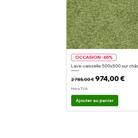
OCCASION -65%
Lave-vaisselle 500x500 sur châs
Prix original
Prix promoti
974,00 €
2 785,00 €
Hors TVA
Ajouter au panier