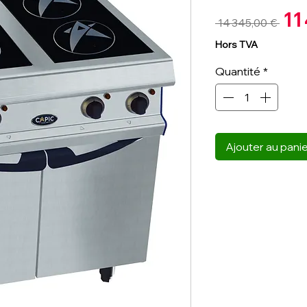
11
Pri
 14 345,00 € 
ori
Hors TVA
Quantité
*
Ajouter au pani