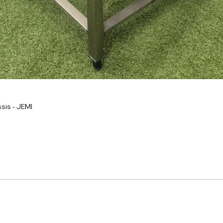
sis - JEMI
onnel