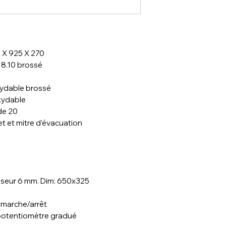
 X 925 X 270
18.10 brossé
oxydable brossé
oxydable
de 20
t et mitre d’évacuation
sseur 6 mm. Dim: 650x325
 marche/arrêt
potentiomètre gradué