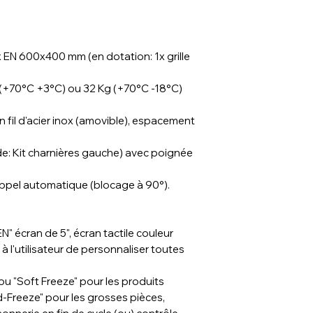
x EN 600x400 mm (en dotation: 1x grille
g (+70°C +3°C) ou 32 Kg (+70°C -18°C)
n fil d'acier inox (amovible), espacement
de: Kit charnières gauche) avec poignée
appel automatique (blocage à 90°).
cran de 5", écran tactile couleur
à l'utilisateur de personnaliser toutes
" ou "Soft Freeze" pour les produits
rd-Freeze" pour les grosses pièces,