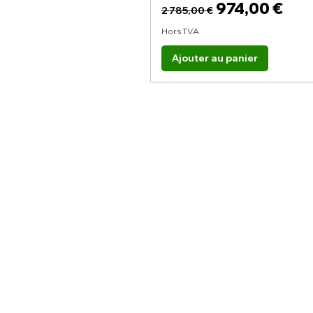
Prix original
Prix promoti
974,00 €
2 785,00 €
Hors TVA
Ajouter au panier