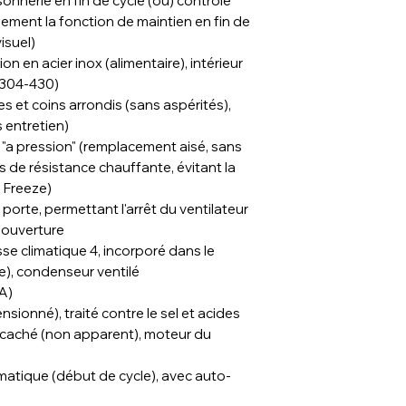
onnerie en fin de cycle (ou) contrôle
ement la fonction de maintien en fin de
visuel)
n en acier inox (alimentaire), intérieur
I 304-430)
s et coins arrondis (sans aspérités),
 entretien)
 "a pression" (remplacement aisé, sans
s de résistance chauffante, évitant la
 Freeze)
 porte, permettant l'arrêt du ventilateur
n ouverture
e climatique 4, incorporé dans le
le), condenseur ventilé
A)
sionné), traité contre le sel et acides
 caché (non apparent), moteur du
atique (début de cycle), avec auto-