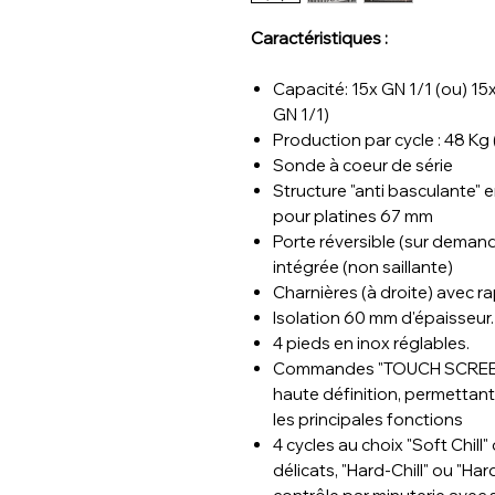
Caractéristiques :
Capacité: 15x GN 1/1 (ou) 15
GN 1/1)
Production par cycle : 48 K
Sonde à coeur de série
Structure "anti basculante" e
pour platines 67 mm
Porte réversible (sur deman
intégrée (non saillante)
Charnières (à droite) avec r
Isolation 60 mm d'épaisseur.
4 pieds en inox réglables.
Commandes "TOUCH SCREEN" é
haute définition, permettant 
les principales fonctions
4 cycles au choix "Soft Chill
délicats, "Hard-Chill" ou "Ha