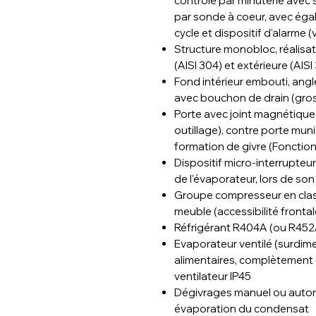
contrôle par minuterie avec s
par sonde à coeur, avec égal
cycle et dispositif d'alarme (
Structure monobloc, réalisatio
(AISI 304) et extérieure (AIS
Fond intérieur embouti, angle
avec bouchon de drain (gros
Porte avec joint magnétique
outillage), contre porte muni
formation de givre (Fonction
Dispositif micro-interrupteur
de l'évaporateur, lors de so
Groupe compresseur en class
meuble (accessibilité fronta
Réfrigérant R404A (ou R452
Evaporateur ventilé (surdimen
alimentaires, complètement
ventilateur IP45
Dégivrages manuel ou autom
évaporation du condensat