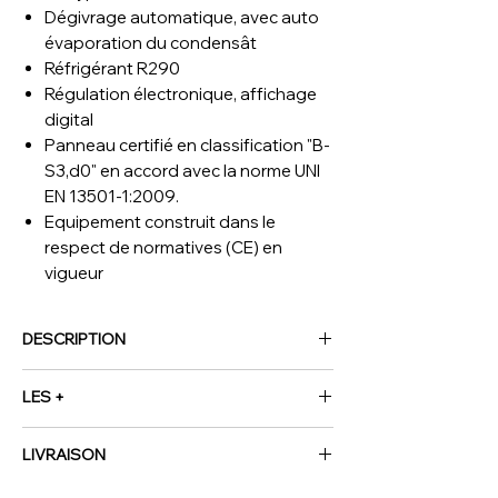
Dégivrage automatique, avec auto
évaporation du condensât
Réfrigérant R290
Régulation électronique, affichage
digital
Panneau certifié en classification "B-
S3,d0" en accord avec la norme UNI
EN 13501-1:2009.
Equipement construit dans le
respect de normatives (CE) en
vigueur
DESCRIPTION
(L x P x H) mm
2190 x 2190 x 2190
LES +
T°
-25°-15°
kW
1.3
Groupe frigorifique déjà monté sur le
Voltage
230/1N 50HZ
LIVRAISON
panneau à côté de la porte, assemblage
Hp
1,50
générale très simplifié 100% PLUG-IN
NOUS CONTACTER
Poids Brut (kg)
480