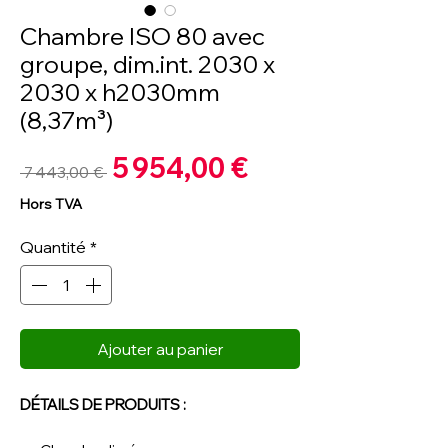
Chambre ISO 80 avec
groupe, dim.int. 2030 x
2030 x h2030mm
(8,37m³)
Prix
5 954,00 €
Prix
 7 443,00 € 
promotionnel
original
Hors TVA
Quantité
*
Ajouter au panier
DÉTAILS DE PRODUITS :