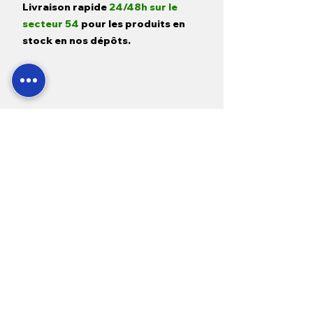
Livraison rapide
24/48h sur le
secteur 54
pour les produits en
stock en nos dépôts.
Paiement 100% sécurisé par
CB,
virement et chèques
sur notre
site ou en magasin.
SAV
24h/7j
, accordant
une priorité
absolue
aux situations d'urgence
liées
à l'achat de nos équipements.