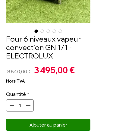
Four 6 niveaux vapeur
convection GN 1/1 -
ELECTROLUX
Prix
3 495,00 €
Prix
 8 840,00 € 
promotionnel
original
Hors TVA
Quantité
*
Ajouter au panier