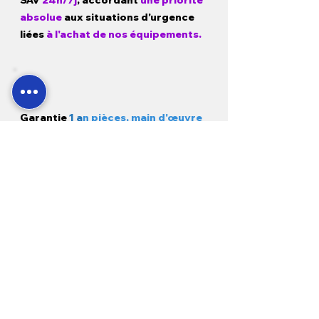
SAV
24h/7j
, accordant
une priorité
absolue
aux situations d'urgence
liées
à l'achat de nos équipements.
Garantie
1 a
n pièces, main d'œuvre
et déplacement
sur tous nos
produits neufs et
3 mois sur
l'occasion.
Modes de paiement
Pour les clients :