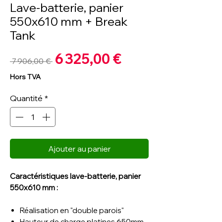
Lave-batterie, panier
550x610 mm + Break
Tank
Prix
6 325,00 €
Prix
 7 906,00 € 
promotionnel
original
Hors TVA
Quantité
*
Ajouter au panier
Caractéristiques lave-batterie, panier
550x610 mm :
Réalisation en "double parois"
Hauteur de charge platines 650mm