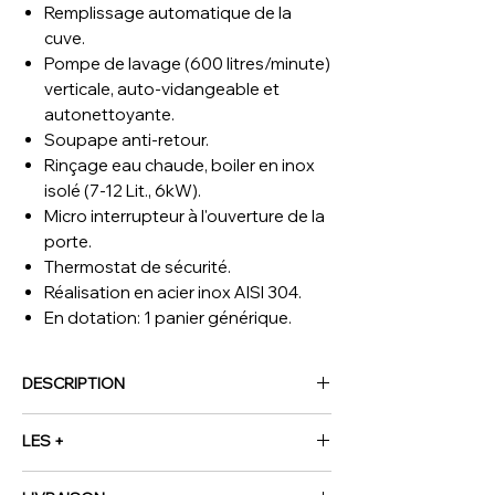
Remplissage automatique de la
cuve.
Pompe de lavage (600 litres/minute)
verticale, auto-vidangeable et
autonettoyante.
Soupape anti-retour.
Rinçage eau chaude, boiler en inox
isolé (7-12 Lit., 6kW).
Micro interrupteur à l'ouverture de la
porte.
Thermostat de sécurité.
Réalisation en acier inox AISI 304.
En dotation: 1 panier générique.
DESCRIPTION
(L x P x H) mm
720 x 780 x 1760/2030
LES +
kW
7.5
Voltage
400-230/3N 50Hz
Filtre de cuve intégralement en acier
Poids Brut (kg)
170