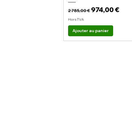
Prix original
Prix promoti
974,00 €
2 785,00 €
Hors TVA
Ajouter au panier