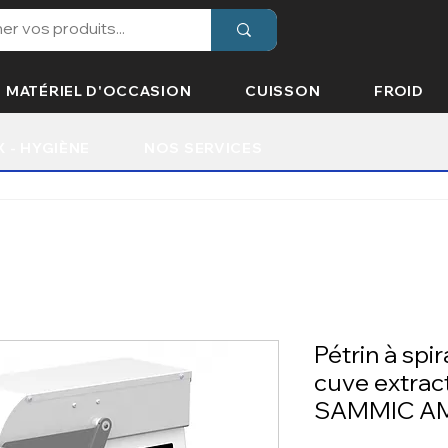
MATÉRIEL D'OCCASION
CUISSON
FROID
X - HYGIÈNE
NOS SERVICES
Pétrin à spir
cuve extracti
SAMMIC A