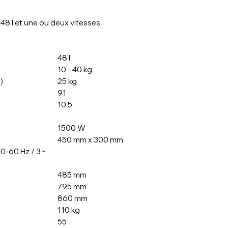
Les matériaux en co
professionnelle en t
entièrement en acier
livraison sur l’ensem
 48 l et une ou deux vitesses.
Minuterie de série.
rapidement et en to
Roues afec frein.
Installation, dépann
48 l
Sur les départements
10 - 40 kg
équipe qualifiée vo
)
25 kg
91
10.5
1500 W
450 mm x 300 mm
0-60 Hz / 3~
485 mm
795 mm
860 mm
110 kg
55