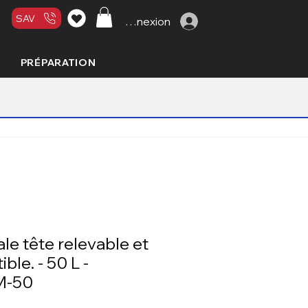
SAV
Connexion
PRÉPARATION
ale tête relevable et
ble. - 50 L -
M-50