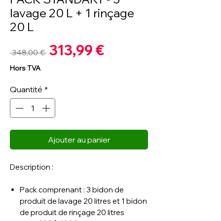
lavage 20 L + 1 rinçage
20 L
Prix
313,99 €
Prix
 348,00 € 
promotionnel
original
Hors TVA
Quantité
*
Ajouter au panier
Description :
Pack comprenant : 3 bidon de
produit de lavage 20 litres et 1 bidon
de produit de rinçage 20 litres