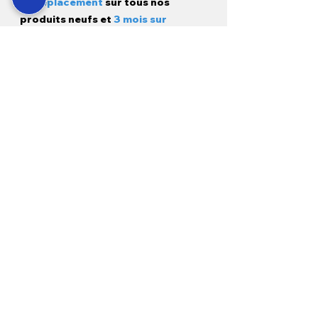
et déplacement
sur tous nos
produits neufs et
3 mois sur
l'occasion.
Modes de paiement
Pour les clients :
À propos de nous
Livraison et expédition
Nous contacter
FAQ
Adresse :
28 rue Saint-Léopold
54300 - Lunéville