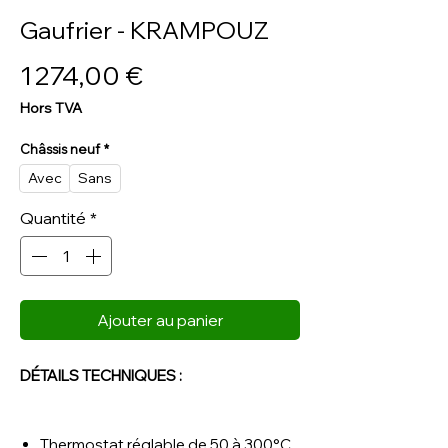
Gaufrier - KRAMPOUZ
Prix
1 274,00 €
Hors TVA
Châssis neuf
*
Avec
Sans
Quantité
*
Ajouter au panier
DÉTAILS TECHNIQUES :
Thermostat réglable de 50 à 300°C