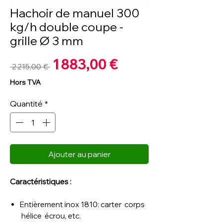
Hachoir de manuel 300
kg/h double coupe -
grille Ø 3 mm
Prix
1 883,00 €
Prix
 2 215,00 € 
promotionnel
original
Hors TVA
Quantité
*
Ajouter au panier
Caractéristiques :
Entièrement inox 18­10: carter ­ corps
­ hélice ­ écrou, etc.