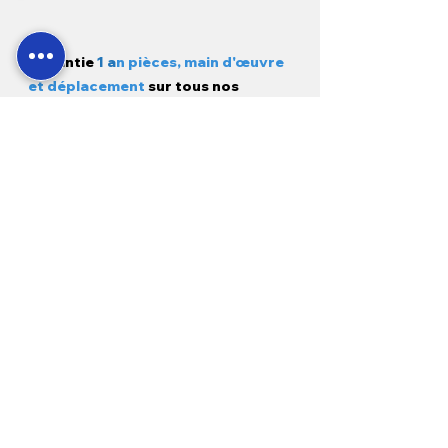
Garantie
1 a
n pièces, main d'œuvre
et déplacement
sur tous nos
produits neufs et
3 mois sur
l'occasion.
Modes de paiement
Pour les clients :
À propos de nous
Livraison et expédition
Nous contacter