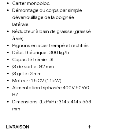
Carter monobloc.
Démontage du corps par simple
déverrouillage de la poignée
latérale.
Réducteur à bain de graisse (graissé
à vie).
Pignons en acier trempé et rectifiés.
Débit théorique : 300 kg/h
Capacité trémie : 3L
Ø de sortie : 82 mm
Ø grille : 3 mm
Moteur : 1.5 CV (1.1 kW)
Alimentation triphasée 400V 50/60
HZ
Dimensions (LxPxH) : 314 x 414 x 563
mm
LIVRAISON